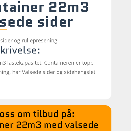
ntainer 22m3
sede sider
sider og rullepresening
krivelse:
3 lastekapasitet. Containeren er topp
ing, har Valsede sider og sidehengslet
oss om tilbud på:
iner 22m3 med valsede