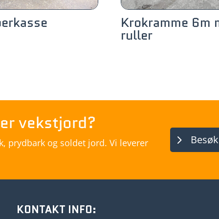
erkasse
Krokramme 6m 
ruller
er vekstjord?
Besøk
 prydbark og soldet jord. Vi leverer
KONTAKT INFO: