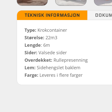
TEKNISK INFORMASJON
DOKUM
Type:
Krokcontainer
Størelse:
22m3
Lengde
: 6m
Sider:
Valsede sider
Overdekket:
Rullepresenning
Lem:
Sidehengslet baklem
Farge:
Leveres i flere farger