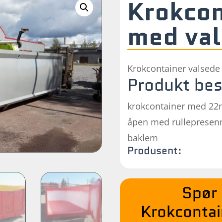
Krokco
med val
Krokcontainer valsede 
Produkt bes
krokcontainer med 22m
åpen med rullepresenn
baklem
Produsent:
Spør 
Krokconta