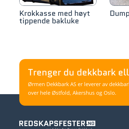
Krokkasse med høyt
Dump
tippende bakluke
Trenger du dekkbark ell
Ørmen Dekkbark AS er leverer av dekkbark,
over hele Østfold, Akershus og Oslo.