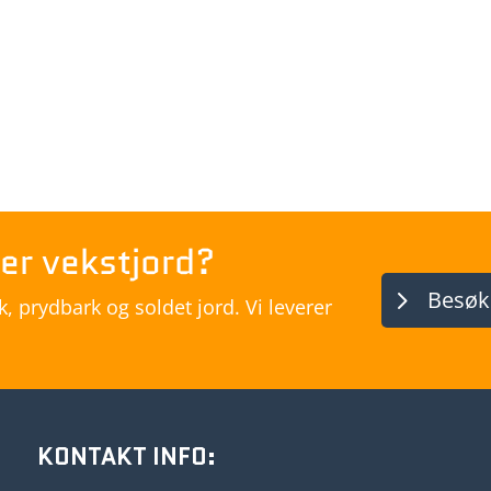
er vekstjord?
Besøk
 prydbark og soldet jord. Vi leverer
KONTAKT INFO: