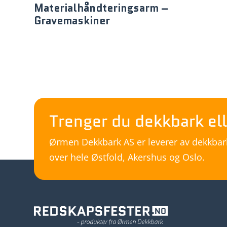
Materialhåndteringsarm –
Gravemaskiner
Trenger du dekkbark ell
Ørmen Dekkbark AS er leverer av dekkbark,
over hele Østfold, Akershus og Oslo.